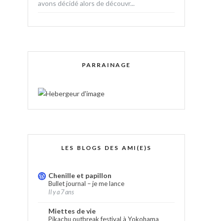
avons décidé alors de découvr...
PARRAINAGE
LES BLOGS DES AMI(E)S
Chenille et papillon
Bullet journal – je me lance
Il y a 7 ans
Miettes de vie
Pikachu outbreak festival à Yokohama