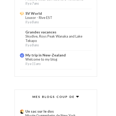
Il y a 7 ans
SV World
Louxor - Rive EST
Il y a 8 ans
Grandes vacances
Skydive, Roys Peak Wanaka and Lake
Tekapo
Il y a 8 ans
My trip in New-Zealand
Welcome to my blog
Il y a 11 ans
MES BLOGS COUP DE ❤
Un sac sur le dos
Musée Guggenheim de New York