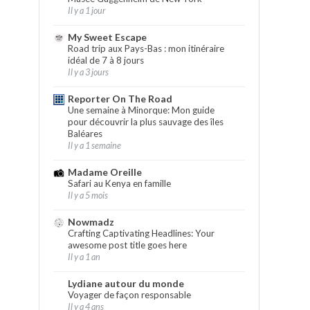
Il y a 1 jour
My Sweet Escape
Road trip aux Pays-Bas : mon itinéraire
idéal de 7 à 8 jours
Il y a 3 jours
Reporter On The Road
Une semaine à Minorque: Mon guide
pour découvrir la plus sauvage des îles
Baléares
Il y a 1 semaine
Madame Oreille
Safari au Kenya en famille
Il y a 5 mois
Nowmadz
Crafting Captivating Headlines: Your
awesome post title goes here
Il y a 1 an
Lydiane autour du monde
Voyager de façon responsable
Il y a 4 ans