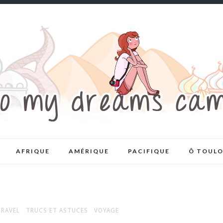
AFRIQUE
AMÉRIQUE
PACIFIQUE
Ô TOULO
TRAVEL
TRUCS ET ASTUCES
VOYAGE