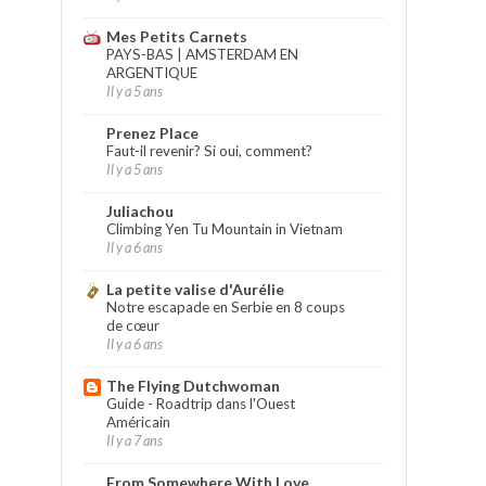
Mes Petits Carnets
PAYS-BAS | AMSTERDAM EN
ARGENTIQUE
Il y a 5 ans
Prenez Place
Faut-il revenir? Si oui, comment?
Il y a 5 ans
Juliachou
Climbing Yen Tu Mountain in Vietnam
Il y a 6 ans
La petite valise d'Aurélie
Notre escapade en Serbie en 8 coups
de cœur
Il y a 6 ans
The Flying Dutchwoman
Guide - Roadtrip dans l'Ouest
Américain
Il y a 7 ans
From Somewhere With Love