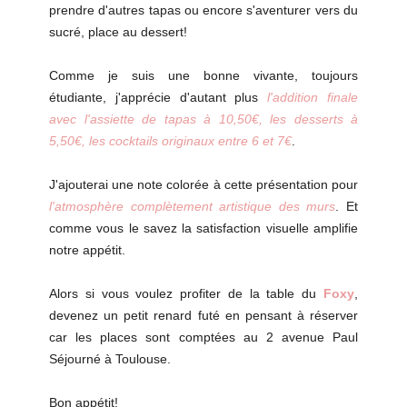
prendre d'autres tapas ou encore s'aventurer vers du
sucré, place au dessert!
Comme je suis une bonne vivante, toujours
étudiante, j'apprécie d'autant plus
l'addition finale
avec l'assiette de tapas à 10,50€, les desserts à
5,50€, les cocktails originaux entre 6 et 7€
.
J'ajouterai une note colorée à cette présentation pour
l'atmosphère complètement artistique des murs
. Et
comme vous le savez la satisfaction visuelle amplifie
notre appétit.
Alors si vous voulez profiter de la table du
Foxy
,
devenez un petit renard futé en pensant à réserver
car les places sont comptées au 2 avenue Paul
Séjourné à Toulouse.
Bon appétit!