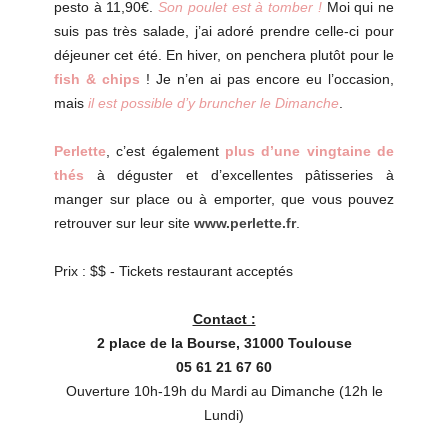
pesto à 11,90€.
Son poulet est à tomber !
Moi qui ne
suis pas très salade, j’ai adoré prendre celle-ci pour
déjeuner cet été. En hiver, on penchera plutôt pour le
fish & chips
! Je n’en ai pas encore eu l’occasion,
mais
il est possible d’y bruncher le Dimanche
.
Perlette
, c’est également
plus d’une vingtaine de
thés
à déguster et d’excellentes pâtisseries à
manger sur place ou à emporter, que vous pouvez
retrouver sur leur site
www.perlette.fr
.
Prix : $$ - Tickets restaurant acceptés
Contact :
2 place de la Bourse, 31000 Toulouse
05 61 21 67 60
Ouverture 10h-19h du Mardi au Dimanche (12h le
Lundi)