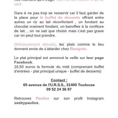
sent.
Gare à ne pas trop se resservir car il faut garder de
la place pour
le buffet de desserts
offrant entre
autres un riz au lait réconfortant , un fondant au
chocolat vraiment fondant, un banoffee à la confiture
de lait… on ne sait que choisir mais c’est pas grave
car on peut tout prendre.
Délicieusement désuets
, les plats comme le lieu
donnent envie de s’attarder chez
Ravigote
.
Le plat principal est annoncé la veille sur
leur page
Facebook
.
16,50 euros la formule du midi (comprenant buffet
d'entrées - plat principal unique - buffet de desserts)
Contact :
65 avenue de l'U.R.S.S., 31400 Toulouse
09 52 24 36 97
Retrouvez
Pauline
sur son profil Instagram
seebypauline
.