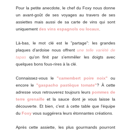
Pour la petite anecdote, le chef du Foxy nous donne
un avant-goût de ses voyages au travers de ses
assiettes mais aussi de sa carte de vins qui sont
uniquement
des vins espagnols ou locaux
.
Là-bas, le mot clé est le "partage": les grandes
plaques d'ardoise nous offrent
une telle variété de
tapas
qu'on finit par s'emmêler les doigts avec
quelques bons fous-rires à la clé.
Connaissez-vous le
"camembert poire noix"
ou
encore le
"gaspacho pastèque tomate"
?
À cette
adresse vous retrouverez toujours leurs
pommes de
terre grenaille
et la sauce dont je vous laisse la
découverte. Et bien, c'est à cette table que l'équipe
du
Foxy
vous suggérera leurs étonnantes créations.
Après cette assiette, les plus gourmands pourront