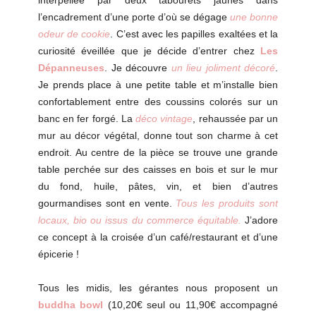
interpellée par deux tabourets jaunes dans
l’encadrement d’une porte d’où se dégage
une bonne
odeur de cookie
. C’est avec les papilles exaltées et la
curiosité éveillée que je décide d’entrer chez
Les
Dépanneuses
. Je découvre
un lieu joliment décoré
.
Je prends place à une petite table et m’installe bien
confortablement entre des coussins colorés sur un
banc en fer forgé. La
déco vintage
, rehaussée par un
mur au décor végétal, donne tout son charme à cet
endroit. Au centre de la pièce se trouve une grande
table perchée sur des caisses en bois et sur le mur
du fond, huile, pâtes, vin, et bien d’autres
gourmandises sont en vente.
Tous les produits sont
locaux, bio ou issus du commerce équitable.
J’adore
ce concept à la croisée d’un café/restaurant et d’une
épicerie !
Tous les midis, les gérantes nous proposent un
buddha bowl
(10,20€ seul ou 11,90€ accompagné