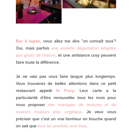
Bar à tapas
, vous allez me dire "on connaît tous"!
Oui, mais parfois
une assiette dégustation adaptée
aux goûts de chacun
, et une ambiance cosy peuvent
faire toute la différence.
Je ne vais pas vous faire languir plus longtemps.
Vous trouverez de belles attentions dans ce petit
restaurant appelé
le Foxy
. Leur carte a la
particularité d'être renouvelée tous les mois pour
nous proposer
des mariages de textures et de
saveurs toujours plus originaux
. Je veux vous
préciser que c'est un vrai bonheur en bouche quand
on sait que
tous les produits sont frais
.