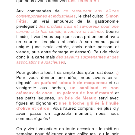
que nous avons découvert
Les Têtes d’Ail
.
Aux commandes de
ce restaurant aux allures
contemporaines et industrielles
, le chef cuisto,
Simon
Fétis
, un vrai amoureux de la gastronomie
privilégiant
des produits frais et savoureux pour une
cuisine à la fois simple, inventive et raffinée
. Bourru
timide, il vient vous expliquer sans prétention et avec
un sourire, les plats affichés à son menu quasi
unique (une seule entrée, choix entre poisson et
viande, puis entre fromage et dessert). Peu de choix
donc à la carte mais
des saveurs surprenantes et des
associations audacieuses
.
Pour goûter à tout, très simple dès qu’on est deux.
;)
Pour vous donner une idée, nous avons ainsi
dégusté
un parfumé taboulé de maquereau
et sa
vinaigrette aux herbes,
un cabillaud et son
crémeux de coco
,
un paleron de bœuf maturé
et
ses petits légumes,
un brie de Meaux
servi avec
figues et oignons et
une brioche grillée à l’huile
d’olive et citron
. Vous l’aurez compris : en plus d’y
avoir passé un agréable moment, nous nous
sommes régalés !
On y vient volontiers en toute occasion : le midi en
semaine pour déjeuner entre collègues, ou le soir