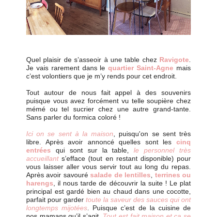
Quel plaisir de s’asseoir à une table chez
Ravigote
.
Je vais rarement dans le
quartier Saint-Agne
mais
c’est volontiers que je m’y rends pour cet endroit.
Tout autour de nous fait appel à des souvenirs
puisque vous avez forcément vu telle soupière chez
mémé ou tel sucrier chez une autre grand-tante.
Sans parler du formica coloré !
Ici on se sent à la maison
, puisqu'on se sent très
libre. Après avoir annoncé quelles sont les
cinq
entrées
qui sont sur la table,
le personnel très
accueillant
s’efface (tout en restant disponible) pour
vous laisser aller vous servir tout au long du repas.
Après avoir savouré
salade de lentilles
,
terrines ou
harengs
, il nous tarde de découvrir la suite ! Le plat
principal est gardé bien au chaud dans une cocotte,
parfait pour garder
toute la saveur des sauces qui ont
longtemps mijotées
. Puisque c’est de la cuisine de
nos mamans qu’il s’agit.
Tout est fait maison et ça se