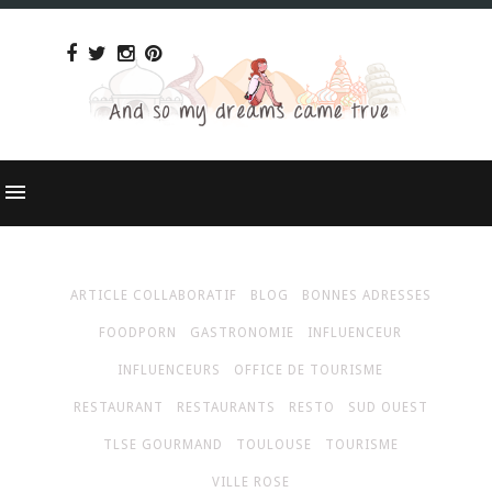
ARTICLE COLLABORATIF
BLOG
BONNES ADRESSES
FOODPORN
GASTRONOMIE
INFLUENCEUR
INFLUENCEURS
OFFICE DE TOURISME
RESTAURANT
RESTAURANTS
RESTO
SUD OUEST
TLSE GOURMAND
TOULOUSE
TOURISME
VILLE ROSE