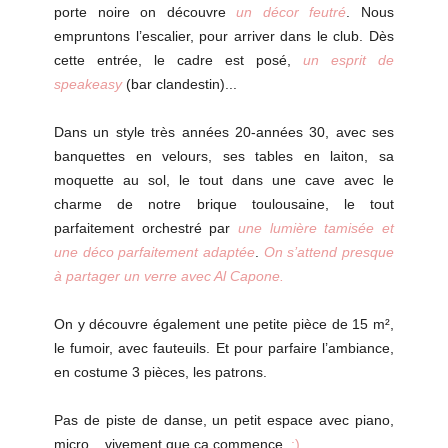
porte noire on découvre
un décor feutré
. Nous
empruntons l’escalier, pour arriver dans le club. Dès
cette entrée, le cadre est posé,
un esprit de
speakeasy
(bar clandestin)...
Dans un style très années 20-années 30, avec ses
banquettes en velours, ses tables en laiton, sa
moquette au sol, le tout dans une cave avec le
charme de notre brique toulousaine, le tout
parfaitement orchestré par
une lumière tamisée et
une déco parfaitement adaptée
.
On s’attend presque
à partager un verre avec Al Capone.
On y découvre également une petite pièce de 15 m²,
le fumoir, avec fauteuils. Et pour parfaire l’ambiance,
en costume 3 pièces, les patrons.
Pas de piste de danse, un petit espace avec piano,
micro... vivement que ça commence.
:)