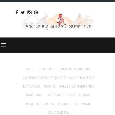
AUDE
BLOGTRIP
CANAL DE LA ROBINE
CATHÉDRALE SAINT-JUST ET SAINT-PASTEUR
ESTIVALES
FRANCE
HALLES DE NARBONNE
NARBONNE
OCCITANIE
PAYS CATHARE
PLACE DE L'HÔTEL DE VILLE
TOURISME
VIA DOMITIA