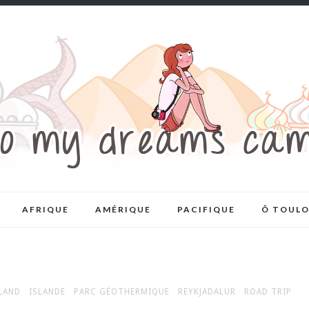
AFRIQUE
AMÉRIQUE
PACIFIQUE
Ô TOULO
LAND
ISLANDE
PARC GÉOTHERMIQUE
REYKJADALUR
ROAD TRIP