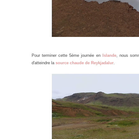
Pour terminer cette 5ème journée en
Islande
, nous som
d'atteindre la
source chaude de Reykjadalur
.