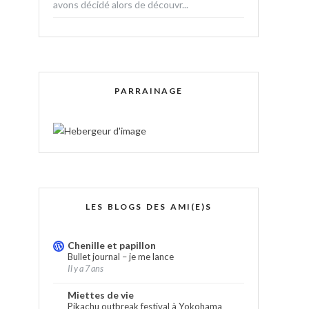
avons décidé alors de découvr...
PARRAINAGE
LES BLOGS DES AMI(E)S
Chenille et papillon
Bullet journal – je me lance
Il y a 7 ans
Miettes de vie
Pikachu outbreak festival à Yokohama