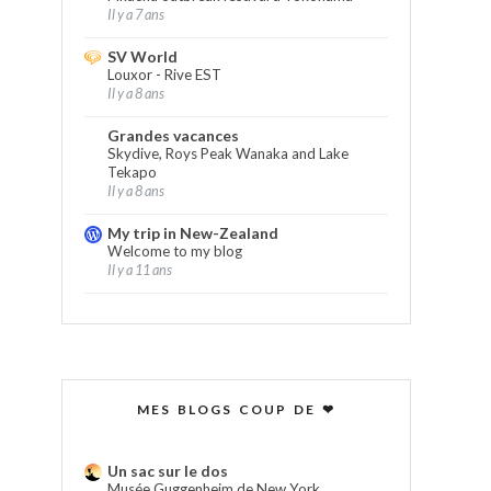
Il y a 7 ans
SV World
Louxor - Rive EST
Il y a 8 ans
Grandes vacances
Skydive, Roys Peak Wanaka and Lake
Tekapo
Il y a 8 ans
My trip in New-Zealand
Welcome to my blog
Il y a 11 ans
MES BLOGS COUP DE ❤
Un sac sur le dos
Musée Guggenheim de New York