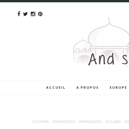
ACCUEIL
A PROPOS
EUROPE
GEOPARK
HVERAGERDI
HVERAGERÐI
ICELAND
IS