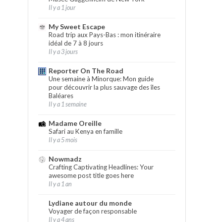
Il y a 1 jour
My Sweet Escape
Road trip aux Pays-Bas : mon itinéraire
idéal de 7 à 8 jours
Il y a 3 jours
Reporter On The Road
Une semaine à Minorque: Mon guide
pour découvrir la plus sauvage des îles
Baléares
Il y a 1 semaine
Madame Oreille
Safari au Kenya en famille
Il y a 5 mois
Nowmadz
Crafting Captivating Headlines: Your
awesome post title goes here
Il y a 1 an
Lydiane autour du monde
Voyager de façon responsable
Il y a 4 ans