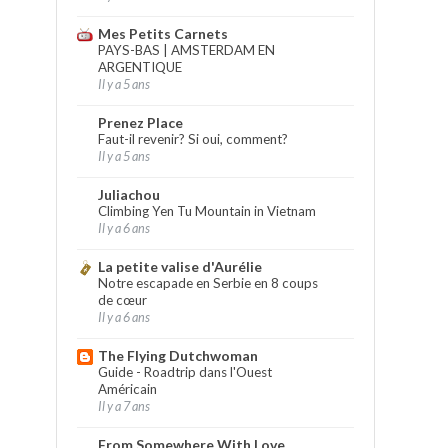
Mes Petits Carnets
PAYS-BAS | AMSTERDAM EN
ARGENTIQUE
Il y a 5 ans
Prenez Place
Faut-il revenir? Si oui, comment?
Il y a 5 ans
Juliachou
Climbing Yen Tu Mountain in Vietnam
Il y a 6 ans
La petite valise d'Aurélie
Notre escapade en Serbie en 8 coups
de cœur
Il y a 6 ans
The Flying Dutchwoman
Guide - Roadtrip dans l'Ouest
Américain
Il y a 7 ans
From Somewhere With Love