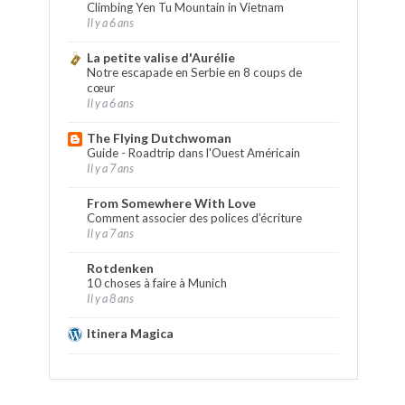
Climbing Yen Tu Mountain in Vietnam
Il y a 6 ans
La petite valise d'Aurélie
Notre escapade en Serbie en 8 coups de
cœur
Il y a 6 ans
The Flying Dutchwoman
Guide - Roadtrip dans l'Ouest Américain
Il y a 7 ans
From Somewhere With Love
Comment associer des polices d’écriture
Il y a 7 ans
Rotdenken
10 choses à faire à Munich
Il y a 8 ans
Itinera Magica