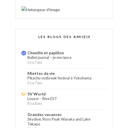
LES BLOGS DES AMI(E)S
Chenille et papillon
Bullet journal – je me lance
Il y a 7 ans
Miettes de vie
Pikachu outbreak festival à Yokohama
Il y a 7 ans
SV World
Louxor - Rive EST
Il y a 8 ans
Grandes vacances
Skydive, Roys Peak Wanaka and Lake
Tekapo