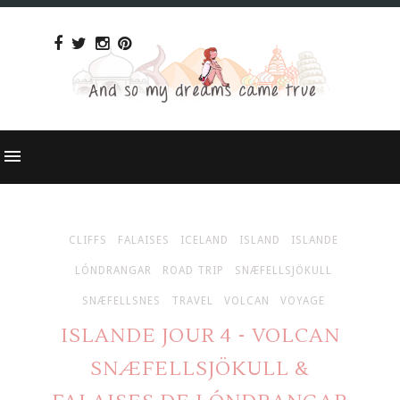
CLIFFS
FALAISES
ICELAND
ISLAND
ISLANDE
LÓNDRANGAR
ROAD TRIP
SNÆFELLSJÖKULL
SNÆFELLSNES
TRAVEL
VOLCAN
VOYAGE
ISLANDE JOUR 4 - VOLCAN
SNÆFELLSJÖKULL &