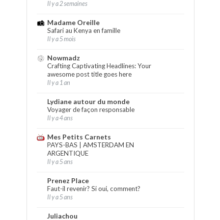
Il y a 2 semaines
Madame Oreille
Safari au Kenya en famille
Il y a 5 mois
Nowmadz
Crafting Captivating Headlines: Your
awesome post title goes here
Il y a 1 an
Lydiane autour du monde
Voyager de façon responsable
Il y a 4 ans
Mes Petits Carnets
PAYS-BAS | AMSTERDAM EN
ARGENTIQUE
Il y a 5 ans
Prenez Place
Faut-il revenir? Si oui, comment?
Il y a 5 ans
Juliachou