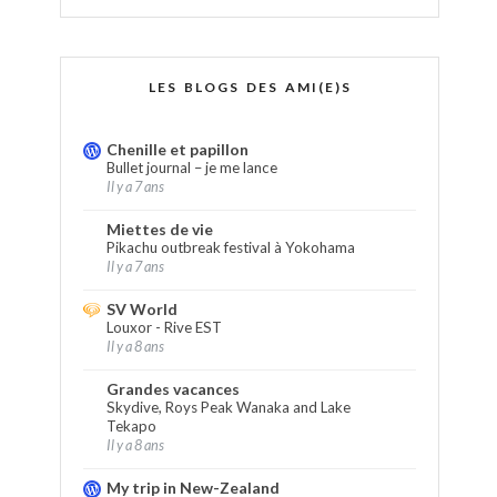
LES BLOGS DES AMI(E)S
Chenille et papillon
Bullet journal – je me lance
Il y a 7 ans
Miettes de vie
Pikachu outbreak festival à Yokohama
Il y a 7 ans
SV World
Louxor - Rive EST
Il y a 8 ans
Grandes vacances
Skydive, Roys Peak Wanaka and Lake
Tekapo
Il y a 8 ans
My trip in New-Zealand