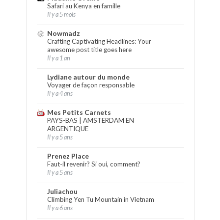
Safari au Kenya en famille
Il y a 5 mois
Nowmadz
Crafting Captivating Headlines: Your
awesome post title goes here
Il y a 1 an
Lydiane autour du monde
Voyager de façon responsable
Il y a 4 ans
Mes Petits Carnets
PAYS-BAS | AMSTERDAM EN
ARGENTIQUE
Il y a 5 ans
Prenez Place
Faut-il revenir? Si oui, comment?
Il y a 5 ans
Juliachou
Climbing Yen Tu Mountain in Vietnam
Il y a 6 ans