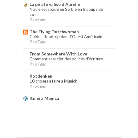
La petite valise d'Aurélie
Notre escapade en Serbie en 8 coups de
cœur
Il y a 6 ans
The Flying Dutchwoman
Guide - Roadtrip dans l'Ouest Américain
Il y a 7 ans
From Somewhere With Love
Comment associer des polices d’écriture
Il y a 7 ans
Rotdenken
10 choses à faire à Munich
Il y a 8 ans
Itinera Magica