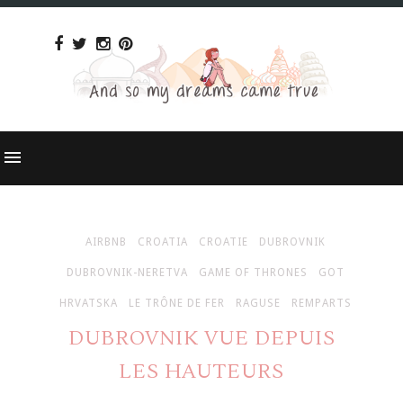
AIRBNB
CROATIA
CROATIE
DUBROVNIK
DUBROVNIK-NERETVA
GAME OF THRONES
GOT
HRVATSKA
LE TRÔNE DE FER
RAGUSE
REMPARTS
DUBROVNIK VUE DEPUIS
LES HAUTEURS