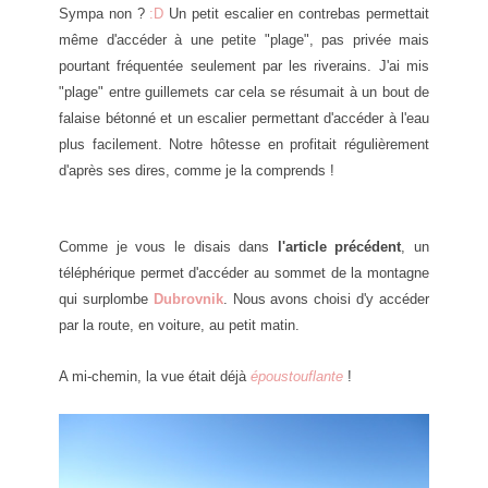
Sympa non
?
:D
Un petit escalier en contrebas permettait
même d'accéder à une petite "pla
ge", pas privée mais
pourtant fréquentée seulement par les riverains. J'ai mis
"plage" entre guillem
ets car cela se r
é
sumait à un bout de
falaise bétonné et un escalier permettant d'
accéder
à l'eau
plus facilement. Notre hôtesse en profitait régulièrement
d'après ses di
res, comme je la comprends !
Comme je vous le disais dans
l'article précédent
, un
téléphériq
ue permet d'accéder au sommet de la montagne
qui surplombe
Dubrovnik
. Nous avons choisi d'y accéder
par la route
, en voiture,
au petit matin
.
A mi-c
hemin, la vue était déjà
époustouflante
!