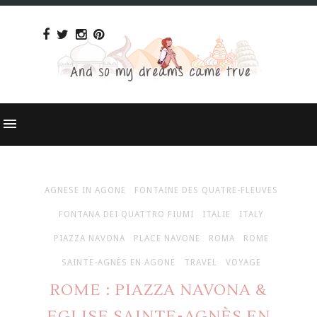
AGNESE IN AGONE
FONTAINE DES QUATRE-FLEUVES
FONTANA DEI QUATTRO FIUMI
ITALIE
ITALY
PIAZZA NAVONA
PLACE NAVONE
ROMA
ROME
SAINTE-AGNÈS EN AGONE
TRAVEL
VOYAGE
ROME : PIAZZA NAVONA &
EGLISE SAINTE-AGNÈS EN