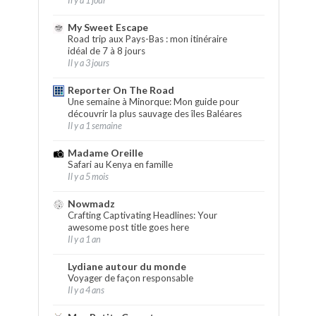
Il y a 1 jour
My Sweet Escape
Road trip aux Pays-Bas : mon itinéraire
idéal de 7 à 8 jours
Il y a 3 jours
Reporter On The Road
Une semaine à Minorque: Mon guide pour
découvrir la plus sauvage des îles Baléares
Il y a 1 semaine
Madame Oreille
Safari au Kenya en famille
Il y a 5 mois
Nowmadz
Crafting Captivating Headlines: Your
awesome post title goes here
Il y a 1 an
Lydiane autour du monde
Voyager de façon responsable
Il y a 4 ans