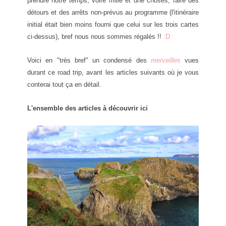
prendre notre temps, voire mille et une choses, faire des
détours et des arrêts non-prévus au programme (l'itinéraire
initial était bien moins fourni que celui sur les trois cartes
ci-dessus), bref nous nous sommes régalés !!
:D
Voici en "très bref" un condensé des
merveilles
vues
durant ce road trip, avant les articles suivants où je vous
conterai tout ça en détail
.
L'ensemble des artic
les à dé
couvrir ic
i