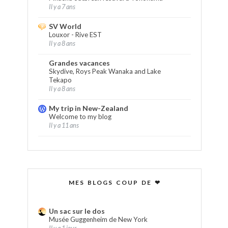
Il y a 7 ans
SV World
Louxor - Rive EST
Il y a 8 ans
Grandes vacances
Skydive, Roys Peak Wanaka and Lake
Tekapo
Il y a 8 ans
My trip in New-Zealand
Welcome to my blog
Il y a 11 ans
MES BLOGS COUP DE ❤
Un sac sur le dos
Musée Guggenheim de New York