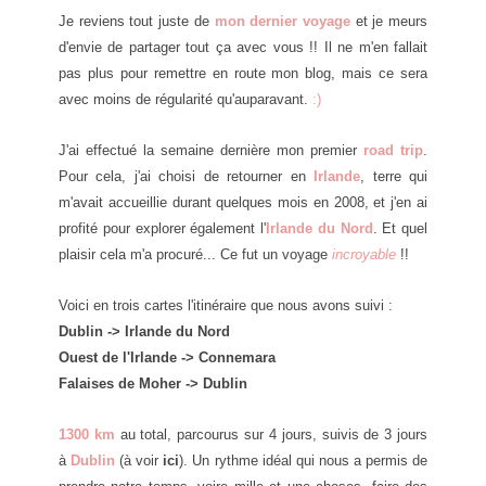
Je reviens tout juste de
mon dernier voyage
et je meurs
d'envie de partager tout ça avec vous !! Il ne m'en fallait
pas plus pour remettre en route mon blog, mais ce sera
avec moins de régularité qu'auparavant.
:)
J'ai effectué la semaine dernière mon premier
road trip
.
Pour cela, j'ai choisi de retourner en
Irlande
, terre qui
m'avait accueillie durant quelques mois en 2008, et j'en ai
profité pour explorer également l'
Irlande du Nord
. Et quel
plaisir cela m'a procuré... Ce fut un voyage
incroyable
!!
Voici en trois cartes l'itinéraire que nous avons suivi :
Dublin -> Irlande du Nord
Ouest de l'Irlande -> Connemara
Falaises de Moher -> Dublin
1300 km
au total, parcourus sur 4 jours, suivis de 3 jours
à
Dublin
(
à voir
ici
). Un rythme idéal qui nous a permis de