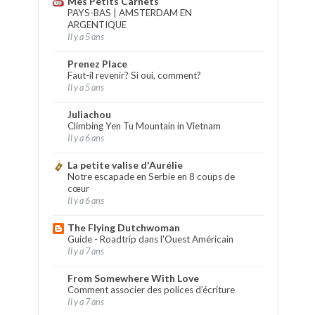
Mes Petits Carnets
PAYS-BAS | AMSTERDAM EN
ARGENTIQUE
Il y a 5 ans
Prenez Place
Faut-il revenir? Si oui, comment?
Il y a 5 ans
Juliachou
Climbing Yen Tu Mountain in Vietnam
Il y a 6 ans
La petite valise d'Aurélie
Notre escapade en Serbie en 8 coups de
cœur
Il y a 6 ans
The Flying Dutchwoman
Guide - Roadtrip dans l'Ouest Américain
Il y a 7 ans
From Somewhere With Love
Comment associer des polices d’écriture
Il y a 7 ans