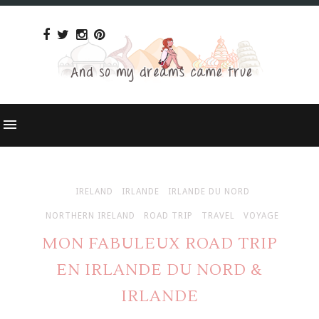
IRELAND
IRLANDE
IRLANDE DU NORD
NORTHERN IRELAND
ROAD TRIP
TRAVEL
VOYAGE
MON FABULEUX ROAD TRIP
EN IRLANDE DU NORD &
IRLANDE