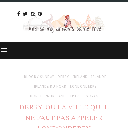
BLOODY SUNDAY
DERRY
IRELAND
IRLANDE
IRLANDE DU NORD
LONDONDERRY
NORTHERN IRELAND
TRAVEL
VOYAGE
DERRY, OU LA VILLE QU'IL
NE FAUT PAS APPELER