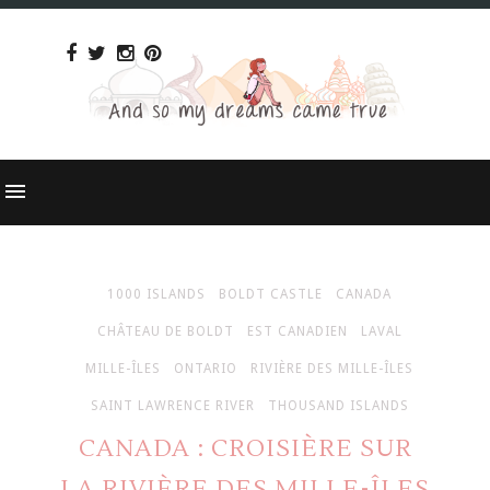
1000 ISLANDS
BOLDT CASTLE
CANADA
CHÂTEAU DE BOLDT
EST CANADIEN
LAVAL
MILLE-ÎLES
ONTARIO
RIVIÈRE DES MILLE-ÎLES
SAINT LAWRENCE RIVER
THOUSAND ISLANDS
CANADA : CROISIÈRE SUR
LA RIVIÈRE DES MILLE-ÎLES