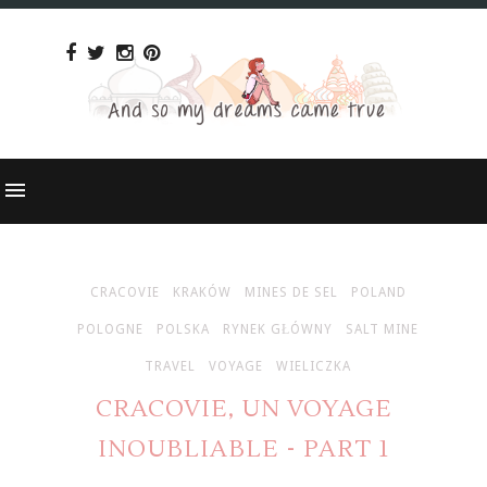
CRACOVIE
KRAKÓW
MINES DE SEL
POLAND
POLOGNE
POLSKA
RYNEK GŁÓWNY
SALT MINE
TRAVEL
VOYAGE
WIELICZKA
CRACOVIE, UN VOYAGE
INOUBLIABLE - PART 1