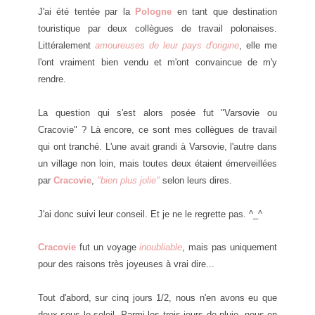
J'ai été tentée par la
Pologne
en tant que destination
touristique par deux collègues de travail polonaises.
Littéralement
amoureuses de leur pays d'origine
, elle me
l'ont vraiment bien vendu et m'ont convaincue de m'y
rendre.
La question qui s'est alors posée fut "Varsovie ou
Cracovie" ? Là encore, ce sont mes collègues de travail
qui ont tranché. L'une avait grandi à Varsovie, l'autre dans
un village non loin, mais toutes deux étaient émerveillées
par
Cracovie
,
"bien plus jolie"
selon leurs dires.
J'ai donc suivi leur conseil. Et je ne le regrette pas. ^_^
Cracovie
fut un voyage
inoubliable
, mais pas uniquement
pour des raisons très joyeuses à vrai dire...
Tout d'abord, sur cinq jours 1/2, nous n'en avons eu que
deux sous le soleil. Parmi les trois jours de pluie, nous en