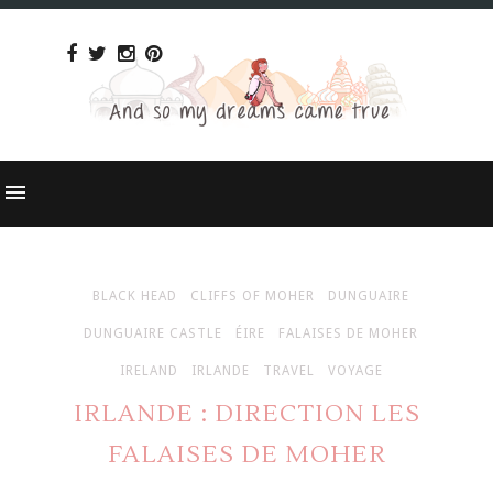
BLACK HEAD
CLIFFS OF MOHER
DUNGUAIRE
DUNGUAIRE CASTLE
ÉIRE
FALAISES DE MOHER
IRELAND
IRLANDE
TRAVEL
VOYAGE
IRLANDE : DIRECTION LES
FALAISES DE MOHER